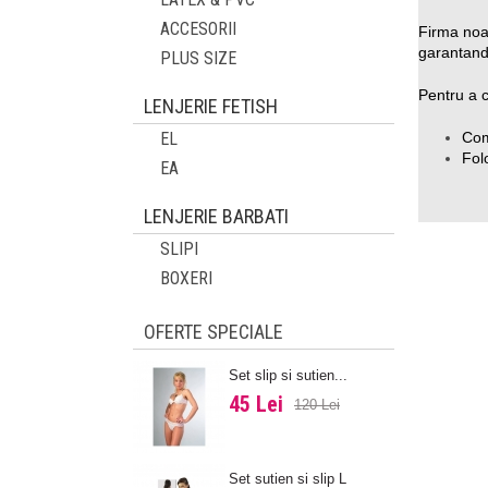
ACCESORII
Firma noas
garantandu
PLUS SIZE
Pentru a c
LENJERIE FETISH
EL
Com
Fol
EA
LENJERIE BARBATI
SLIPI
BOXERI
OFERTE SPECIALE
Set slip si sutien...
45 Lei
120 Lei
Set sutien si slip L