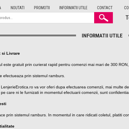
A
NOUTATI
PROMOTII
INFORMATII UTILE
CONTACT
CO
T
INFORMATII UTILE
 si Livrare
ul este gratuit prin curierat rapid pentru comenzi mai mari de 300 R
se efectueaza prin sistemul ramburs.
 LenjerieErotica.ro va vor oferi dupa efectuarea comenzii, mai multe de
pe care ni le furnizati in momentul efectuarii comenzii, sunt confidentiale
esti
ace prin sistemul ramburs. In momentul in care ridicati coletul, platiti c
ialitate