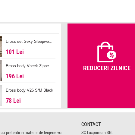
Eross set Sexy Sleepwe...
101 Lei
Eross body Vneck Zippe...
REDUCERI ZILNICE
196 Lei
Eross body V26 S/M Black
78 Lei
CONTACT
 cu pretentii in materie de lenjerie vor
SC Luxprimum SRL