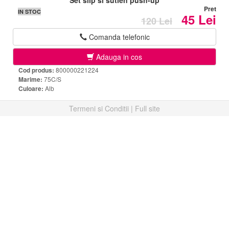
Set slip si sutien push-up
Pret
IN STOC
45 Lei
120 Lei
Comanda telefonic
Adauga in cos
Cod produs:
800000221224
Marime:
75C/S
Culoare:
Alb
Termeni si Conditii
|
Full site