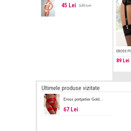
45 Lei
120 Lei
EROSS PO
89
Lei
Ultimele produse vizitate
Eross portjartier Gold...
67 Lei