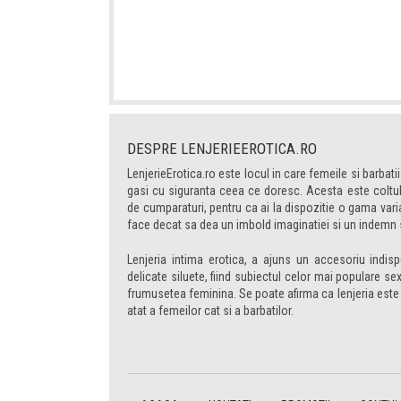
DESPRE LENJERIEEROTICA.RO
LenjerieErotica.ro este locul in care femeile si barbatii
gasi cu siguranta ceea ce doresc. Acesta este coltul t
de cumparaturi, pentru ca ai la dispozitie o gama varia
face decat sa dea un imbold imaginatiei si un indemn 
Lenjeria intima erotica, a ajuns un accesoriu indis
delicate siluete, fiind subiectul celor mai populare s
frumusetea feminina. Se poate afirma ca lenjeria est
atat a femeilor cat si a barbatilor.