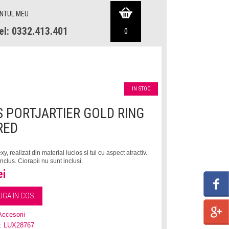
NTUL MEU
el: 0332.413.401
0
IN STOC
 PORTJARTIER GOLD RING
RED
exy, realizat din material lucios si tul cu aspect atractiv.
inclus. Ciorapii nu sunt inclusi.
ei
Accesorii
:
LUX28767