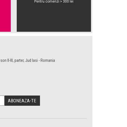
Pentru comenzi > 300 lei
son II-III, parter, Jud Iasi - Romania