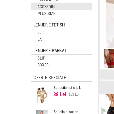
ACCESORII
PLUS SIZE
LENJERIE FETISH
EL
EA
LENJERIE BARBATI
SLIPI
BOXERI
OFERTE SPECIALE
Set sutien si slip L
38 Lei
103 Lei
Set slip si sutien...