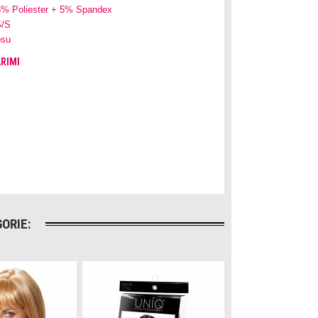
5% Poliester + 5% Spandex
/S
su
RIMI
ORIE: