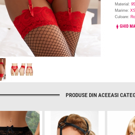
Material:
9
Marime:
XS
Culoare:
Ro
GHID MA
PRODUSE DIN ACEEASI CATEG