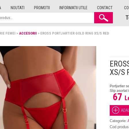
A
NOUTATI
PROMOTII
INFORMATII UTILE
CONTACT
CO
T
RIE FEMEI >
ACCESORII
> EROSS PORTJARTIER GOLD RING XS/S RED
EROSS
XS/S 
Portjartier s
Slip asortat 
67
L
Categorie:
Cod produs