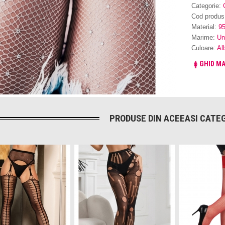
Categorie:
Cod produs
Material:
9
Marime:
Un
Culoare:
Al
GHID MA
PRODUSE DIN ACEEASI CATEG