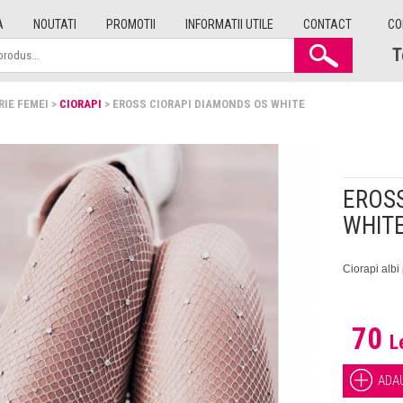
A
NOUTATI
PROMOTII
INFORMATII UTILE
CONTACT
CO
T
RIE FEMEI >
CIORAPI
> EROSS CIORAPI DIAMONDS OS WHITE
EROSS
WHIT
Ciorapi albi 
70
L