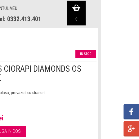
NTUL MEU
el: 0332.413.401
0
IN STOC
 CIORAPI DIAMONDS OS
E
plasa, prevazuti cu strasuri.
ei