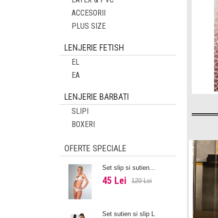
ACCESORII
PLUS SIZE
LENJERIE FETISH
EL
EA
LENJERIE BARBATI
SLIPI
BOXERI
OFERTE SPECIALE
Set slip si sutien...
45 Lei
120 Lei
Set sutien si slip L