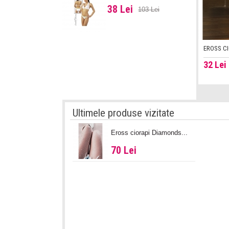
38 Lei
103 Lei
EROSS CI
32
Lei
Ultimele produse vizitate
Eross ciorapi Diamonds...
70 Lei