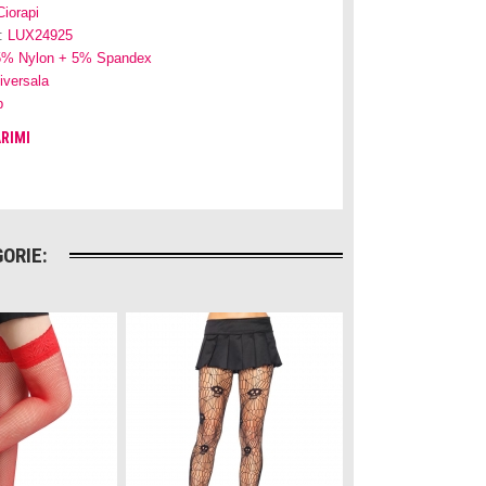
Ciorapi
:
LUX24925
5% Nylon + 5% Spandex
iversala
b
RIMI
ORIE: